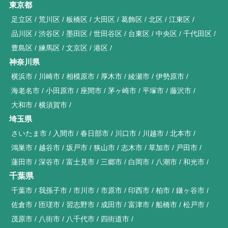
東京都
足立区
荒川区
板橋区
大田区
葛飾区
北区
江東区
品川区
渋谷区
墨田区
世田谷区
台東区
中央区
千代田区
豊島区
練馬区
文京区
港区
神奈川県
横浜市
川崎市
相模原市
厚木市
綾瀬市
伊勢原市
海老名市
小田原市
座間市
茅ヶ崎市
平塚市
藤沢市
大和市
横須賀市
埼玉県
さいたま市
入間市
春日部市
川口市
川越市
北本市
鴻巣市
越谷市
坂戸市
狭山市
志木市
草加市
戸田市
蓮田市
深谷市
富士見市
三郷市
白岡市
八潮市
和光市
千葉県
千葉市
我孫子市
市川市
市原市
印西市
柏市
鎌ヶ谷市
佐倉市
匝瑳市
習志野市
成田市
富津市
船橋市
松戸市
茂原市
八街市
八千代市
四街道市