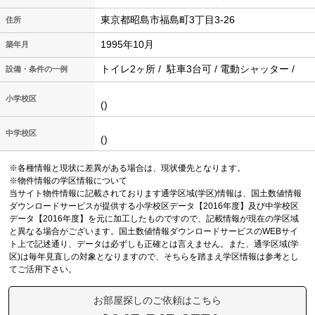
東京都昭島市福島町3丁目3-26
住所
1995年10月
築年月
トイレ2ヶ所 / 駐車3台可 / 電動シャッター /
設備・条件の一例
小学校区
()
中学校区
()
※各種情報と現状に差異がある場合は、現状優先となります。
※物件情報の学区情報について
当サイト物件情報に記載されております通学区域(学区)情報は、国土数値情報
ダウンロードサービスが提供する小学校区データ【2016年度】及び中学校区
データ【2016年度】を元に加工したものですので、記載情報が現在の学区域
と異なる場合がございます。国土数値情報ダウンロードサービスのWEBサイ
ト上で記述通り、データは必ずしも正確とは言えません。また、通学区域(学
区)は毎年見直しの対象となりますので、そちらを踏まえ学区情報は参考とし
てご活用下さい。
お部屋探しのご依頼はこちら