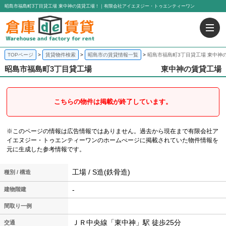
昭島市福島町3丁目貸工場 東中神の賃貸工場！｜有限会社アイエヌジー・トゥエンティーワン
TOPページ
賃貸物件検索
昭島市の賃貸情報一覧
昭島市福島町3丁目貸工場 東中神
昭島市福島町3丁目貸工場
東中神の賃貸工場
こちらの物件は掲載が終了しています。
※このページの情報は広告情報ではありません。過去から現在まで有限会社ア
イエヌジー・トゥエンティーワンのホームぺージに掲載されていた物件情報を
元に生成した参考情報です。
工場 / S造(鉄骨造)
種別 / 構造
-
建物階建
間取り一例
ＪＲ中央線「東中神」駅 徒歩25分
交通