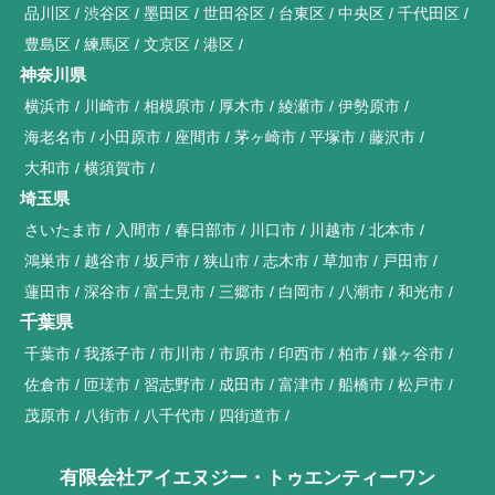
品川区
渋谷区
墨田区
世田谷区
台東区
中央区
千代田区
豊島区
練馬区
文京区
港区
神奈川県
横浜市
川崎市
相模原市
厚木市
綾瀬市
伊勢原市
海老名市
小田原市
座間市
茅ヶ崎市
平塚市
藤沢市
大和市
横須賀市
埼玉県
さいたま市
入間市
春日部市
川口市
川越市
北本市
鴻巣市
越谷市
坂戸市
狭山市
志木市
草加市
戸田市
蓮田市
深谷市
富士見市
三郷市
白岡市
八潮市
和光市
千葉県
千葉市
我孫子市
市川市
市原市
印西市
柏市
鎌ヶ谷市
佐倉市
匝瑳市
習志野市
成田市
富津市
船橋市
松戸市
茂原市
八街市
八千代市
四街道市
有限会社アイエヌジー・トゥエンティーワン