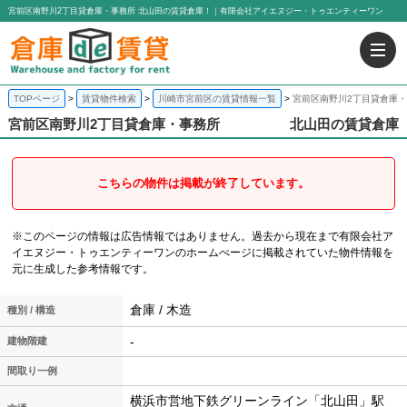
宮前区南野川2丁目貸倉庫・事務所 北山田の賃貸倉庫！｜有限会社アイエヌジー・トゥエンティーワン
TOPページ
賃貸物件検索
川崎市宮前区の賃貸情報一覧
宮前区南野川2丁目貸倉庫・
宮前区南野川2丁目貸倉庫・事務所
北山田の賃貸倉庫
こちらの物件は掲載が終了しています。
※このページの情報は広告情報ではありません。過去から現在まで有限会社ア
イエヌジー・トゥエンティーワンのホームぺージに掲載されていた物件情報を
元に生成した参考情報です。
倉庫 / 木造
種別 / 構造
-
建物階建
間取り一例
横浜市営地下鉄グリーンライン「北山田」駅