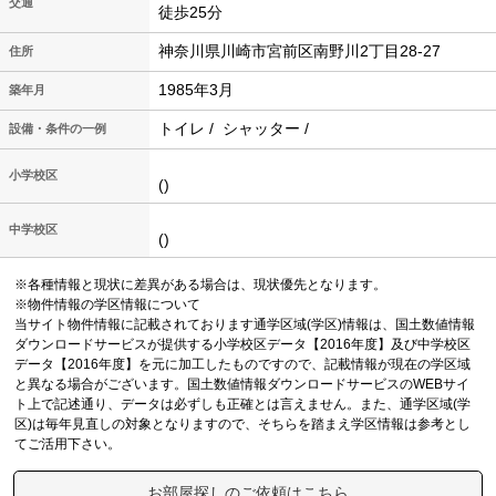
交通
徒歩25分
神奈川県川崎市宮前区南野川2丁目28-27
住所
1985年3月
築年月
トイレ / シャッター /
設備・条件の一例
小学校区
()
中学校区
()
※各種情報と現状に差異がある場合は、現状優先となります。
※物件情報の学区情報について
当サイト物件情報に記載されております通学区域(学区)情報は、国土数値情報
ダウンロードサービスが提供する小学校区データ【2016年度】及び中学校区
データ【2016年度】を元に加工したものですので、記載情報が現在の学区域
と異なる場合がございます。国土数値情報ダウンロードサービスのWEBサイ
ト上で記述通り、データは必ずしも正確とは言えません。また、通学区域(学
区)は毎年見直しの対象となりますので、そちらを踏まえ学区情報は参考とし
てご活用下さい。
お部屋探しのご依頼はこちら