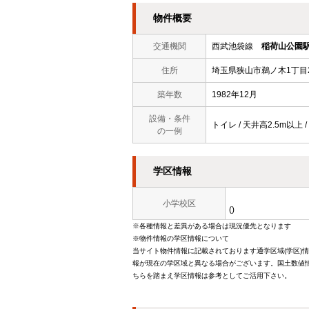
物件概要
交通機関
西武池袋線
稲荷山公園
住所
埼玉県狭山市鵜ノ木1丁目
築年数
1982年12月
設備・条件
トイレ / 天井高2.5m以上 
の一例
学区情報
小学校区
()
※各種情報と差異がある場合は現況優先となります
※物件情報の学区情報について
当サイト物件情報に記載されております通学区域(学区)
報が現在の学区域と異なる場合がございます。国土数値情
ちらを踏まえ学区情報は参考としてご活用下さい。