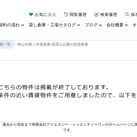
お気に入り
閲覧履歴
検索履歴
保
契約の流れ
貸し倉庫・工場カタログ
ブログ
会社概要
オ
報一覧
狭山市鵜ノ木貸倉庫 稲荷山公園の賃貸倉庫
。過去から現在まで有限会社アイエヌジー・トゥエンティーワンのホームぺージに
です。