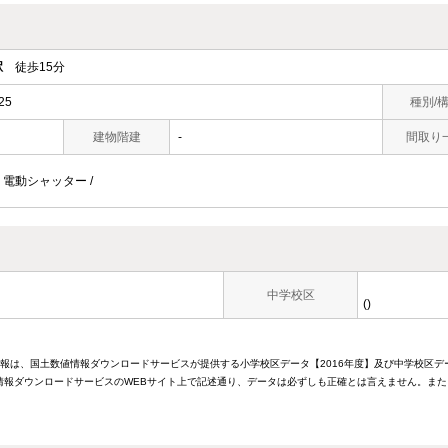
駅
徒歩15分
25
種別/
建物階建
-
間取り
/ 電動シャッター /
中学校区
()
情報は、国土数値情報ダウンロードサービスが提供する小学校区データ【2016年度】及び中学校区デ
報ダウンロードサービスのWEBサイト上で記述通り、データは必ずしも正確とは言えません。また