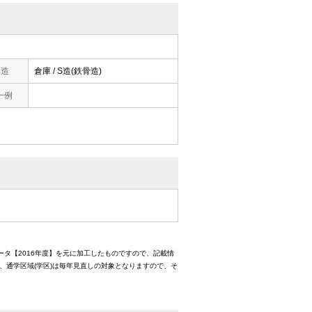
構造
倉庫 / S造(鉄骨造)
一例
ータ【2016年度】を元に加工したものですので、記載情
、通学区域(学区)は毎年見直しの対象となりますので、そ