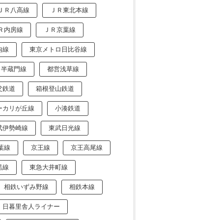
ＪＲ八高線
ＪＲ東北本線
Ｒ内房線
ＪＲ京葉線
内線
東京メトロ日比谷線
ロ半蔵門線
都営浅草線
父鉄道
箱根登山鉄道
ーカリが丘線
小湊鉄道
武伊勢崎線
東武日光線
葉線
京王線
京王高尾線
黒線
東急大井町線
相鉄いずみ野線
相鉄本線
日暮里舎人ライナー