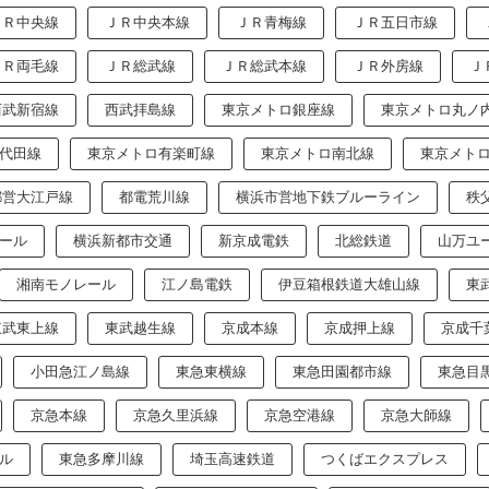
ＪＲ中央線
ＪＲ中央本線
ＪＲ青梅線
ＪＲ五日市線
ＪＲ両毛線
ＪＲ総武線
ＪＲ総武本線
ＪＲ外房線
Ｊ
西武新宿線
西武拝島線
東京メトロ銀座線
東京メトロ丸ノ
代田線
東京メトロ有楽町線
東京メトロ南北線
東京メト
都営大江戸線
都電荒川線
横浜市営地下鉄ブルーライン
秩
ール
横浜新都市交通
新京成電鉄
北総鉄道
山万ユ
湘南モノレール
江ノ島電鉄
伊豆箱根鉄道大雄山線
東
東武東上線
東武越生線
京成本線
京成押上線
京成千
小田急江ノ島線
東急東横線
東急田園都市線
東急目
京急本線
京急久里浜線
京急空港線
京急大師線
ル
東急多摩川線
埼玉高速鉄道
つくばエクスプレス