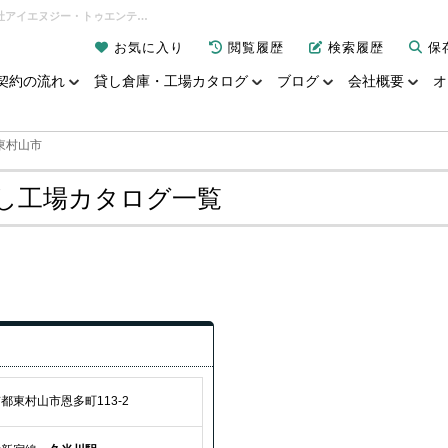
東村山市 の貸し倉庫・貸し工場の空室状況｜貸し倉庫・貸し工場カタログ一覧｜有限会社アイエヌジー・トゥエンティーワン
お気に入り
閲覧履歴
検索履歴
保
契約の流れ
貸し倉庫・工場カタログ
ブログ
会社概要
オ
東村山市
貸し工場カタログ一覧
都東村山市恩多町113-2