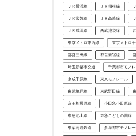
ＪＲ横浜線
ＪＲ相模線
ＪＲ常磐線
ＪＲ高崎線
ＪＲ成田線
西武池袋線
東京メトロ東西線
東京メトロ千
都営三田線
都営新宿線
埼玉新都市交通
千葉都市モノレ
京成千原線
東京モノレール
東武亀戸線
東武野田線
京王相模原線
小田急小田原線
東急池上線
東急こどもの国線
東葉高速鉄道
多摩都市モノレー