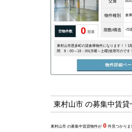
交通
西
物件種別
倉
0
階数/構造
-/
空物件数
部屋
東村山市恩多町の貸倉庫物件になります！！1階
間 9：00～18：00(月曜～土曜)使用可のです！ 
基あります！ 天井高3階約4.2ｍで駐車場敷地
物件詳細ペー
東村山市 の募集中賃貸
0
東村山市 の募集中賃貸物件が
件見つかりま