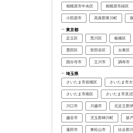
相模原市中央区
相模原市緑区
小田原市
高座郡寒川町
東京都
足立区
荒川区
板橋区
墨田区
世田谷区
台東区
国分寺市
立川市
調布市
埼玉県
さいたま市岩槻区
さいたま市大
さいたま市南区
さいたま市見沼
川口市
川越市
北足立郡
越谷市
児玉郡神川町
坂
蓮田市
東松山市
比企郡