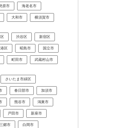
勢原市
海老名市
大和市
横須賀市
川区
渋谷区
新宿区
港区
昭島市
国立市
町田市
武蔵村山市
さいたま市緑区
市
春日部市
加須市
市
熊谷市
鴻巣市
戸田市
新座市
三郷市
白岡市