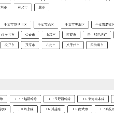
吉川市
和光市
蕨市
千葉市花見川区
千葉市緑区
千葉市美浜区
千葉市若葉
鎌ケ谷市
佐倉市
山武市
匝瑳市
長生郡長柄町
松戸市
茂原市
八街市
八千代市
四街道市
線
ＪＲ上越新幹線
ＪＲ長野新幹線
ＪＲ東海道本線
賀線
ＪＲ埼京線
ＪＲ川越線
ＪＲ南武線
ＪＲ鶴見