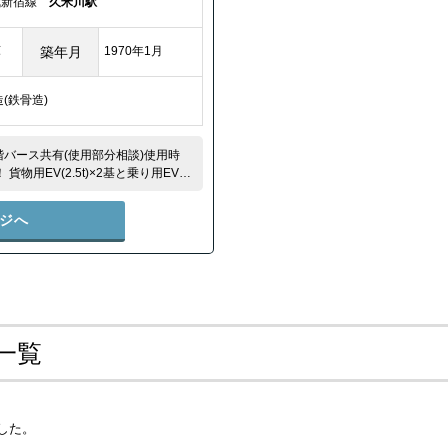
武新宿線
久米川駅
庫
築年月
1970年1月
S造(鉄骨造)
バース共有(使用部分相談)使用時
貨物用EV(2.5t)×2基と乗り用EV×1
内に有です！
ジへ
一覧
した。