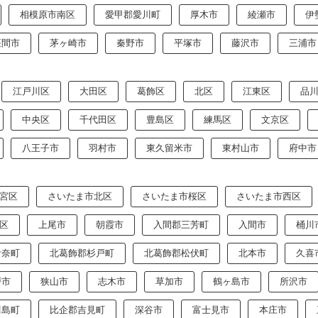
相模原市南区
愛甲郡愛川町
厚木市
綾瀬市
伊
座間市
茅ヶ崎市
秦野市
平塚市
藤沢市
三浦市
江戸川区
大田区
葛飾区
北区
江東区
品
中央区
千代田区
豊島区
練馬区
文京区
八王子市
羽村市
東久留米市
東村山市
府中市
宮区
さいたま市北区
さいたま市桜区
さいたま市西区
区
上尾市
朝霞市
入間郡三芳町
入間市
桶川
伊奈町
北葛飾郡杉戸町
北葛飾郡松伏町
北本市
久喜
戸市
狭山市
志木市
草加市
鶴ヶ島市
所沢市
川島町
比企郡吉見町
深谷市
富士見市
本庄市