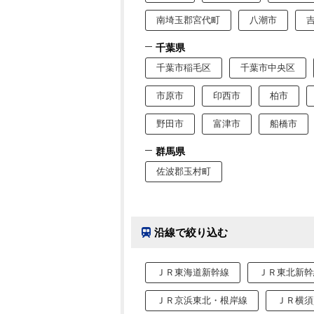
南埼玉郡宮代町
八潮市
千葉県
千葉市稲毛区
千葉市中央区
市原市
印西市
柏市
野田市
富津市
船橋市
群馬県
佐波郡玉村町
沿線で絞り込む
ＪＲ東海道新幹線
ＪＲ東北新幹
ＪＲ京浜東北・根岸線
ＪＲ横須