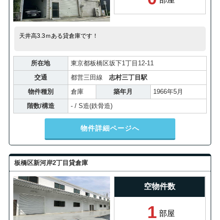
天井高3.3ｍある貸倉庫です！
所在地
東京都板橋区坂下1丁目12-11
交通
都営三田線
志村三丁目駅
物件種別
倉庫
築年月
1966年5月
階数/構造
- / S造(鉄骨造)
物件詳細ページへ
板橋区新河岸2丁目貸倉庫
空物件数
1
部屋