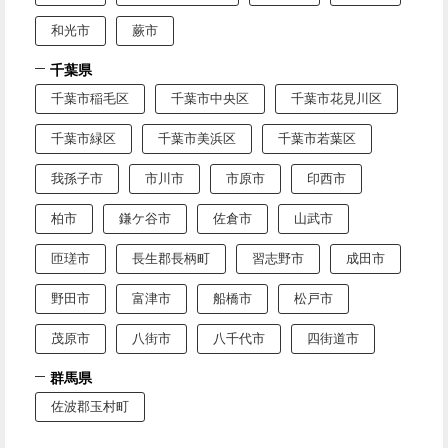
和光市
蕨市
千葉県
千葉市稲毛区
千葉市中央区
千葉市花見川区
千葉市緑区
千葉市美浜区
千葉市若葉区
我孫子市
市川市
市原市
印西市
柏市
鎌ケ谷市
佐倉市
山武市
匝瑳市
長生郡長柄町
習志野市
成田市
野田市
富津市
船橋市
松戸市
茂原市
八街市
八千代市
四街道市
群馬県
佐波郡玉村町