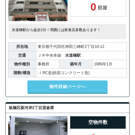
0
部屋
水道橋駅から徒歩2分！周囲には飲食店多数あります！
所在地
東京都千代田区神田三崎町2丁目10-12
交通
ＪＲ中央本線
水道橋駅
物件種別
事務所
築年月
1986年1月
階数/構造
- / RC造(鉄筋コンクリート造)
物件詳細ページへ
板橋区新河岸2丁目貸倉庫
空物件数