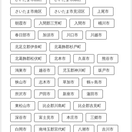
さいたま市南区
さいたま市見沼区
上尾市
朝霞市
入間郡三芳町
入間市
桶川市
春日部市
加須市
川口市
川越市
北足立郡伊奈町
北葛飾郡杉戸町
北葛飾郡松伏町
北本市
久喜市
熊谷市
鴻巣市
越谷市
児玉郡神川町
坂戸市
狭山市
志木市
草加市
鶴ヶ島市
所沢市
戸田市
新座市
蓮田市
東松山市
比企郡川島町
比企郡吉見町
深谷市
富士見市
本庄市
三郷市
白岡市
南埼玉郡宮代町
八潮市
吉川市