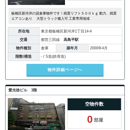
板橋区新河岸の貸倉庫物件です！残置リフト５００ｋｇ 動力、残置
エアコンあり 大型トラック搬入可 工業専用地域
所在地
東京都板橋区新河岸1丁目14-4
交通
都営三田線
高島平駅
物件種別
倉庫
築年月
2000年4月
階数/構造
- / S造(鉄骨造)
物件詳細ページへ
愛光捨ビル 3階
空物件数
0
部屋