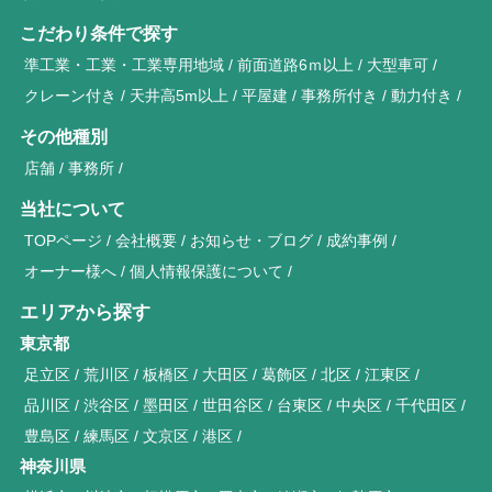
こだわり条件で探す
準工業・工業・工業専用地域
前面道路6ｍ以上
大型車可
クレーン付き
天井高5m以上
平屋建
事務所付き
動力付き
その他種別
店舗
事務所
当社について
TOPページ
会社概要
お知らせ・ブログ
成約事例
オーナー様へ
個人情報保護について
エリアから探す
東京都
足立区
荒川区
板橋区
大田区
葛飾区
北区
江東区
品川区
渋谷区
墨田区
世田谷区
台東区
中央区
千代田区
豊島区
練馬区
文京区
港区
神奈川県