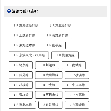
沿線で絞り込む
ＪＲ東海道新幹線
ＪＲ東北新幹線
ＪＲ上越新幹線
ＪＲ長野新幹線
ＪＲ東海道本線
ＪＲ山手線
ＪＲ京浜東北・根岸線
ＪＲ横須賀線
ＪＲ埼京線
ＪＲ川越線
ＪＲ南武線
ＪＲ鶴見線
ＪＲ武蔵野線
ＪＲ横浜線
ＪＲ相模線
ＪＲ中央線
ＪＲ中央本線
ＪＲ青梅線
ＪＲ五日市線
ＪＲ八高線
ＪＲ東北本線
ＪＲ常磐線
ＪＲ高崎線