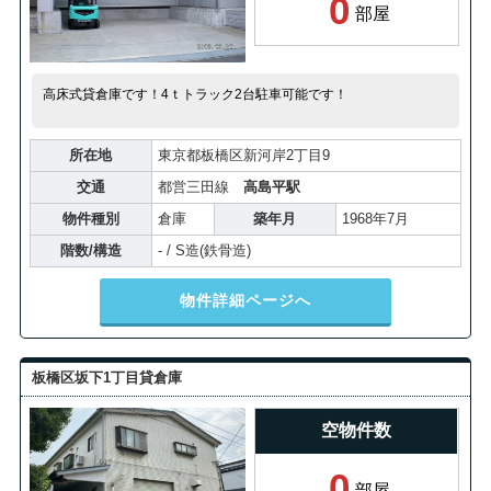
0
部屋
高床式貸倉庫です！4ｔトラック2台駐車可能です！
所在地
東京都板橋区新河岸2丁目9
交通
都営三田線
高島平駅
物件種別
倉庫
築年月
1968年7月
階数/構造
- / S造(鉄骨造)
物件詳細ページへ
板橋区坂下1丁目貸倉庫
空物件数
0
部屋