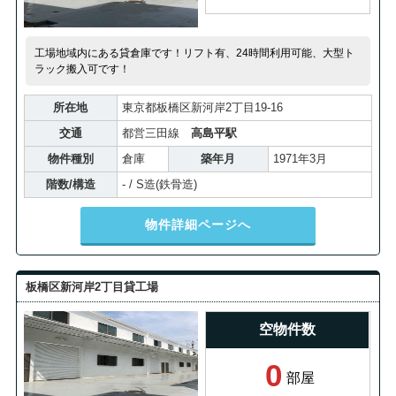
工場地域内にある貸倉庫です！リフト有、24時間利用可能、大型ト
ラック搬入可です！
所在地
東京都板橋区新河岸2丁目19-16
交通
都営三田線
高島平駅
物件種別
倉庫
築年月
1971年3月
階数/構造
- / S造(鉄骨造)
物件詳細ページへ
板橋区新河岸2丁目貸工場
空物件数
0
部屋