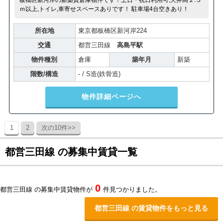
ｍ以上,トイレ,車寄せスペースありです！ 駐車場4台空きあり！
所在地
東京都板橋区新河岸224
交通
都営三田線
高島平駅
物件種別
倉庫
築年月
新築
階数/構造
- / S造(鉄骨造)
物件詳細ページへ
1
2
次の10件>>
都営三田線 の募集中賃貸一覧
0
都営三田線 の募集中賃貸物件が
件見つかりました。
都営三田線 の賃貸物件をもっと見る