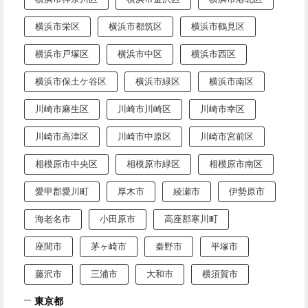
横浜市栄区
横浜市都筑区
横浜市鶴見区
横浜市戸塚区
横浜市中区
横浜市西区
横浜市保土ケ谷区
横浜市緑区
横浜市南区
川崎市麻生区
川崎市川崎区
川崎市幸区
川崎市高津区
川崎市中原区
川崎市宮前区
相模原市中央区
相模原市緑区
相模原市南区
愛甲郡愛川町
厚木市
綾瀬市
伊勢原市
海老名市
小田原市
高座郡寒川町
座間市
茅ヶ崎市
秦野市
平塚市
藤沢市
三浦市
大和市
横須賀市
東京都