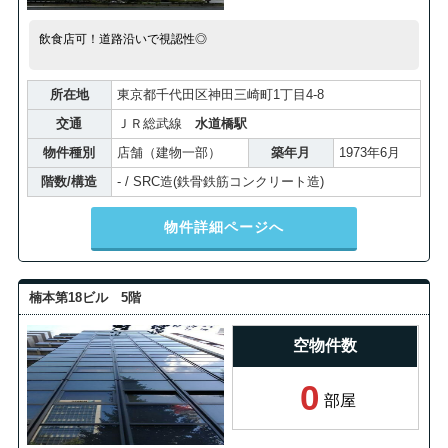
飲食店可！道路沿いで視認性◎
所在地
東京都千代田区神田三崎町1丁目4-8
交通
ＪＲ総武線
水道橋駅
物件種別
店舗（建物一部）
築年月
1973年6月
階数/構造
- / SRC造(鉄骨鉄筋コンクリート造)
物件詳細ページへ
楠本第18ビル 5階
空物件数
0
部屋