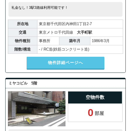
礼金なし！3駅3路線利用可能です！
所在地
東京都千代田区内神田1丁目2-7
交通
東京メトロ千代田線
大手町駅
物件種別
事務所
築年月
1986年3月
階数/構造
- / RC造(鉄筋コンクリート造)
物件詳細ページへ
ミヤコビル 5階
空物件数
0
部屋