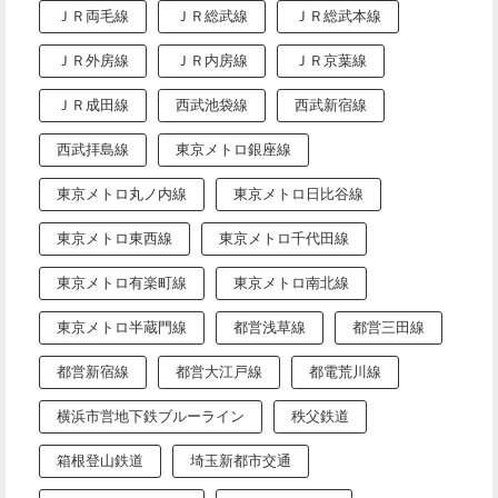
ＪＲ両毛線
ＪＲ総武線
ＪＲ総武本線
ＪＲ外房線
ＪＲ内房線
ＪＲ京葉線
ＪＲ成田線
西武池袋線
西武新宿線
西武拝島線
東京メトロ銀座線
東京メトロ丸ノ内線
東京メトロ日比谷線
東京メトロ東西線
東京メトロ千代田線
東京メトロ有楽町線
東京メトロ南北線
東京メトロ半蔵門線
都営浅草線
都営三田線
都営新宿線
都営大江戸線
都電荒川線
横浜市営地下鉄ブルーライン
秩父鉄道
箱根登山鉄道
埼玉新都市交通