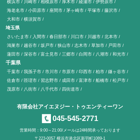
横浜市
川崎市
相模原市
厚木市
綾瀬市
伊勢原市
海老名市
小田原市
座間市
茅ヶ崎市
平塚市
藤沢市
大和市
横須賀市
埼玉県
さいたま市
入間市
春日部市
川口市
川越市
北本市
鴻巣市
越谷市
坂戸市
狭山市
志木市
草加市
戸田市
蓮田市
深谷市
富士見市
三郷市
白岡市
八潮市
和光市
千葉県
千葉市
我孫子市
市川市
市原市
印西市
柏市
鎌ヶ谷市
佐倉市
匝瑳市
習志野市
成田市
富津市
船橋市
松戸市
茂原市
八街市
八千代市
四街道市
有限会社アイエヌジー・トゥエンティーワン
045-545-2771
営業時間：9:00～21:00/メールは24時間承っております
〒223-0057 横浜市港北区新羽町1089-1