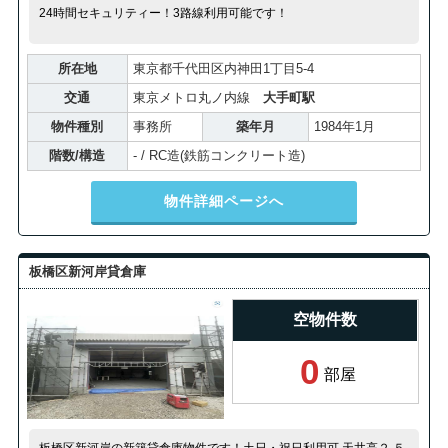
24時間セキュリティー！3路線利用可能です！
所在地
東京都千代田区内神田1丁目5-4
交通
東京メトロ丸ノ内線
大手町駅
物件種別
事務所
築年月
1984年1月
階数/構造
- / RC造(鉄筋コンクリート造)
物件詳細ページへ
板橋区新河岸貸倉庫
空物件数
0
部屋
板橋区新河岸の新築貸倉庫物件です！土日・祝日利用可,天井高２.５