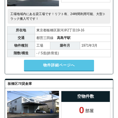
工場地域内にある貸工場です！リフト有、24時間利用可能、大型ト
ラック搬入可です！
所在地
東京都板橋区新河岸2丁目19-16
交通
都営三田線
高島平駅
物件種別
工場
築年月
1971年3月
階数/構造
- / S造(鉄骨造)
物件詳細ページへ
板橋区78貸倉庫
空物件数
0
部屋