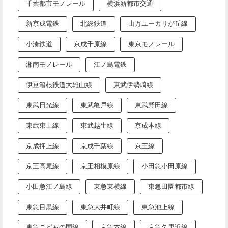
千葉都市モノレール
横浜新都市交通
新京成電鉄
北総鉄道
山万ユーカリが丘線
小湊鉄道
京成千原線
東京モノレール
湘南モノレール
江ノ島電鉄
伊豆箱根鉄道大雄山線
東武伊勢崎線
東武日光線
東武亀戸線
東武野田線
東武東上線
東武越生線
京成本線
京成押上線
京成千葉線
京王線
京王高尾線
京王相模原線
小田急小田原線
小田急江ノ島線
東急東横線
東急田園都市線
東急目黒線
東急大井町線
東急池上線
東急こどもの国線
京急本線
京急久里浜線