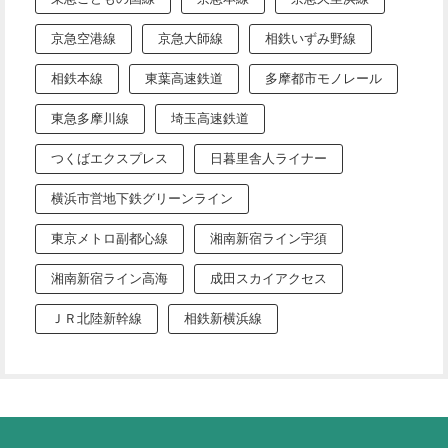
京急空港線
京急大師線
相鉄いずみ野線
相鉄本線
東葉高速鉄道
多摩都市モノレール
東急多摩川線
埼玉高速鉄道
つくばエクスプレス
日暮里舎人ライナー
横浜市営地下鉄グリーンライン
東京メトロ副都心線
湘南新宿ライン宇須
湘南新宿ライン高海
成田スカイアクセス
ＪＲ北陸新幹線
相鉄新横浜線