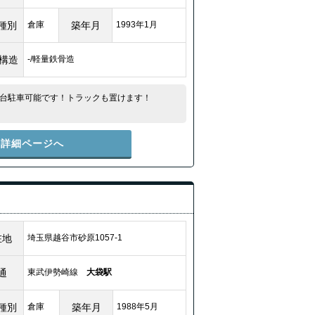
種別
倉庫
築年月
1993年1月
/構造
-/軽量鉄骨造
台駐車可能です！トラックも置けます！
件詳細ページへ
在地
埼玉県越谷市砂原1057-1
通
東武伊勢崎線
大袋駅
種別
倉庫
築年月
1988年5月