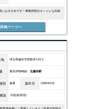
所等におすすめです！事務所部分オシャレな内装
件詳細ページへ
在地
埼玉県越谷市西新井129-2
通
東武伊勢崎線
北越谷駅
種別
倉庫
築年月
1986年6月
/構造
-/S造(鉄骨造)
商業用倉庫に！専用トイレあり！駐車可能部分