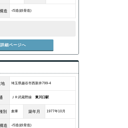
/構造
-/S造(鉄骨造)
件詳細ページへ
在地
埼玉県越谷市西新井799-4
通
ＪＲ武蔵野線
東川口駅
種別
倉庫
築年月
1977年10月
/構造
-/S造(鉄骨造)