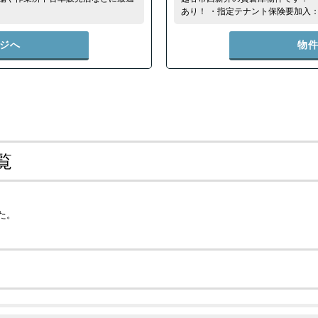
あり！ ・指定テナント保険要加入
ジへ
物
覧
た。