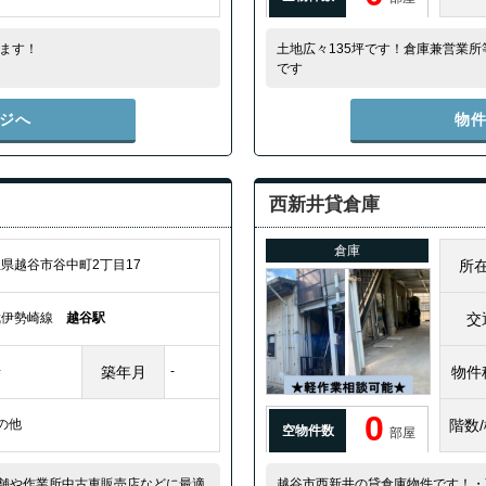
ります！
土地広々135坪です！倉庫兼営業
です
ジへ
物
西新井貸倉庫
倉庫
県越谷市谷中町2丁目17
所
武伊勢崎線
越谷駅
交
場
築年月
-
物件
0
その他
階数
空物件数
部屋
舗や作業所中古車販売店などに最適
越谷市西新井の貸倉庫物件です！・