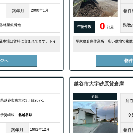
庫
築年月
2000年1月
物件
0
建/軽量鉄骨造
階数
空物件数
部屋
駐車場は賃料に含まれてます。トイ
平家建倉庫作業所！広い敷地で複数
ジへ
物
越谷市大字砂原貸倉庫
倉庫
県越谷市東大沢3丁目267-1
所
武伊勢崎線
北越谷駅
交
庫
築年月
1992年12月
物件