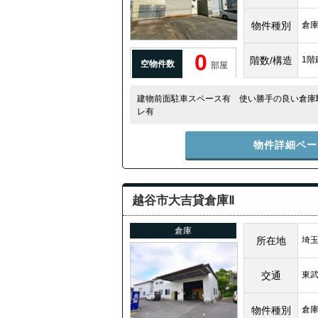
物件種別
倉
0
階数/構造
1階
空物件数
部屋
建物前面駐車スペース有 使い勝手の良い倉庫
レ有
物件詳細ペー
越谷市大吉貸倉庫Ⅱ
倉庫
所在地
埼玉
交通
東
物件種別
倉