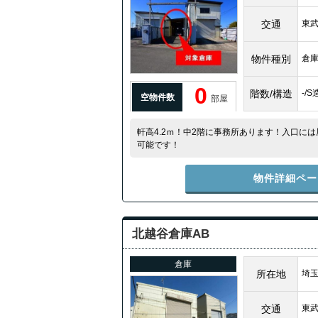
交通
東
物件種別
倉
0
階数/構造
-/
空物件数
部屋
軒高4.2ｍ！中2階に事務所あります！入口に
可能です！
物件詳細ペー
北越谷倉庫AB
倉庫
所在地
埼玉
交通
東