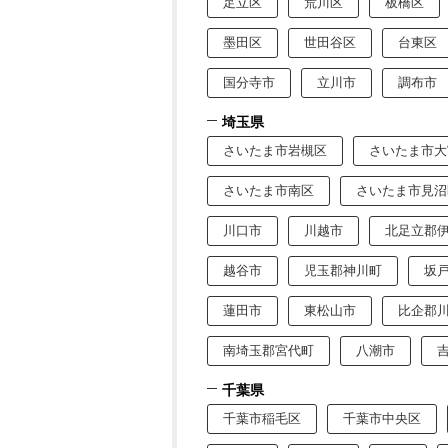
足立区
荒川区
板橋区
墨田区
世田谷区
台東区
国分寺市
立川市
調布市
埼玉県
さいたま市岩槻区
さいたま市大
さいたま市南区
さいたま市見沼
川口市
川越市
北足立郡
越谷市
児玉郡神川町
坂
蓮田市
東松山市
比企郡
南埼玉郡宮代町
八潮市
千葉県
千葉市稲毛区
千葉市中央区