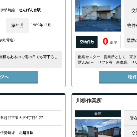
武伊勢崎線
せんげん台駅
交
庫
築年月
1989年12月
物件
0
S造(鉄骨造)
階数
空物件数
部屋
は屋根もあるので雨の日でも荷下ろし
配送センター 営業所として 東京外
階3.3ｍ～ リフト有 産廃業、リ
ジへ
物
川柳作業所
倉庫
県越谷市東大沢4丁目6-27
所
武伊勢崎線
北越谷駅
交