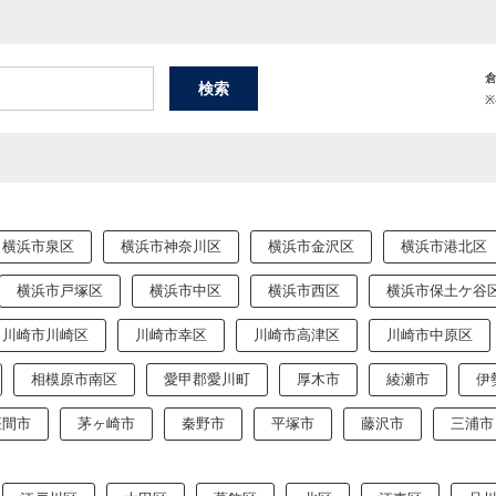
横浜市泉区
横浜市神奈川区
横浜市金沢区
横浜市港北区
横浜市戸塚区
横浜市中区
横浜市西区
横浜市保土ケ谷
川崎市川崎区
川崎市幸区
川崎市高津区
川崎市中原区
相模原市南区
愛甲郡愛川町
厚木市
綾瀬市
伊
座間市
茅ヶ崎市
秦野市
平塚市
藤沢市
三浦市