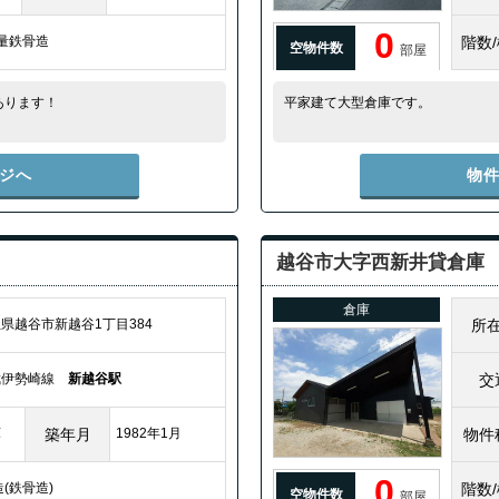
0
軽量鉄骨造
階数
空物件数
部屋
あります！
平家建て大型倉庫です。
ジへ
物
越谷市大字西新井貸倉庫
倉庫
県越谷市新越谷1丁目384
所
武伊勢崎線
新越谷駅
交
庫
築年月
1982年1月
物件
0
S造(鉄骨造)
階数
空物件数
部屋