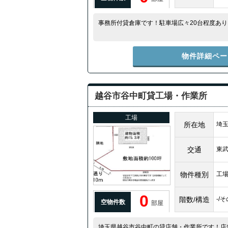
事務所付貸倉庫です！駐車場広々20台程度あ
物件詳細ペー
越谷市谷中町貸工場・作業所
工場
所在地
埼玉
交通
東
物件種別
工
0
階数/構造
-/
空物件数
部屋
埼玉県越谷市谷中町の貸店舗・作業所です！店