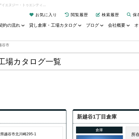
越谷市 の貸し倉庫・貸し工場の空室状況｜貸し倉庫・貸し工場カタログ一覧｜有限会社アイエヌジー・トゥエンティーワン
お気に入り
閲覧履歴
検索履歴
保
契約の流れ
貸し倉庫・工場カタログ
ブログ
会社概要
オ
越谷市
し工場カタログ一覧
新越谷1丁目倉庫
倉庫
県越谷市北川崎295-1
所