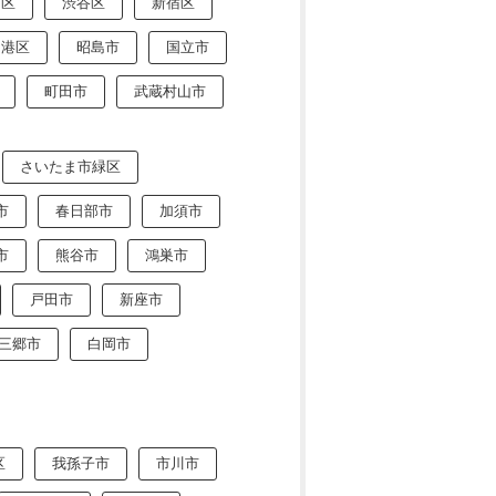
川区
渋谷区
新宿区
港区
昭島市
国立市
町田市
武蔵村山市
さいたま市緑区
市
春日部市
加須市
市
熊谷市
鴻巣市
戸田市
新座市
三郷市
白岡市
区
我孫子市
市川市