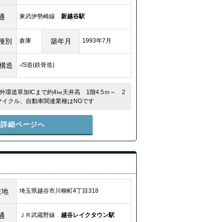
通
東武伊勢崎線
新越谷駅
種別
倉庫
築年月
1993年7月
/構造
-/S造(鉄骨造)
環道草加ICまで約4㎞天井高 1階4.5ｍ～ 2
サイクル、自動車関連業種はNGです
件詳細ページへ
在地
埼玉県越谷市川柳町4丁目318
通
ＪＲ武蔵野線
越谷レイクタウン駅