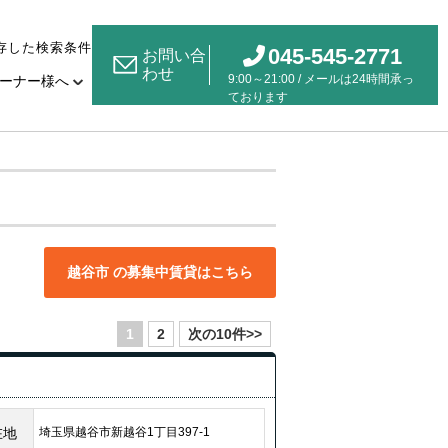
存した検索条件
045-545-2771
お問い合
わせ
9:00～21:00 / メールは24時間承っ
ーナー様へ
ております
越谷市 の募集中賃貸はこちら
1
2
次の10件>>
在地
埼玉県越谷市新越谷1丁目397-1