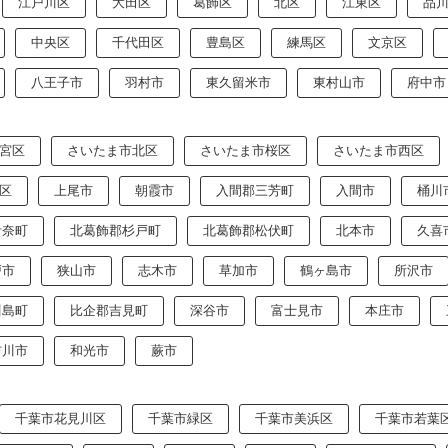
江戸川区
大田区
葛飾区
北区
江東区
品
中央区
千代田区
豊島区
練馬区
文京区
八王子市
羽村市
東久留米市
東村山市
府中市
宮区
さいたま市北区
さいたま市桜区
さいたま市西区
区
上尾市
朝霞市
入間郡三芳町
入間市
桶川
伊奈町
北葛飾郡杉戸町
北葛飾郡松伏町
北本市
久喜
戸市
狭山市
志木市
草加市
鶴ヶ島市
所沢市
川島町
比企郡吉見町
深谷市
富士見市
本庄市
吉川市
和光市
蕨市
千葉市花見川区
千葉市緑区
千葉市美浜区
千葉市若葉