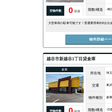
0
階数/構造
-/
空物件数
部屋
大型車両の駐車可能です！普通乗用車約8台分
物件詳細ペー
越谷市新越谷1丁目貸倉庫
倉庫
所在地
埼玉
交通
東
物件種別
倉
0
階数/構造
-/
空物件数
部屋