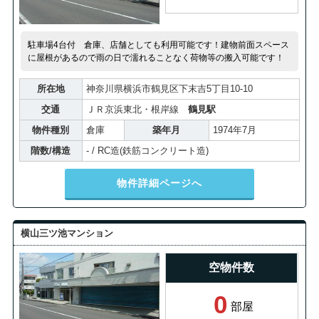
駐車場4台付 倉庫、店舗としても利用可能です！建物前面スペース
に屋根があるので雨の日で濡れることなく荷物等の搬入可能です！
所在地
神奈川県横浜市鶴見区下末吉5丁目10-10
交通
ＪＲ京浜東北・根岸線
鶴見駅
物件種別
倉庫
築年月
1974年7月
階数/構造
- / RC造(鉄筋コンクリート造)
物件詳細ページへ
横山三ツ池マンション
空物件数
0
部屋