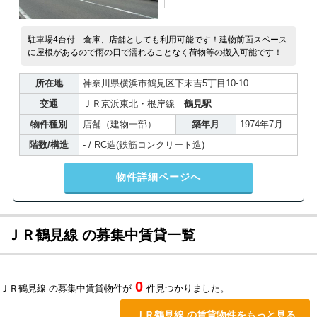
駐車場4台付 倉庫、店舗としても利用可能です！建物前面スペース
に屋根があるので雨の日で濡れることなく荷物等の搬入可能です！
所在地
神奈川県横浜市鶴見区下末吉5丁目10-10
交通
ＪＲ京浜東北・根岸線
鶴見駅
物件種別
店舗（建物一部）
築年月
1974年7月
階数/構造
- / RC造(鉄筋コンクリート造)
物件詳細ページへ
ＪＲ鶴見線 の募集中賃貸一覧
0
ＪＲ鶴見線 の募集中賃貸物件が
件見つかりました。
ＪＲ鶴見線 の賃貸物件をもっと見る