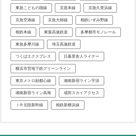
東急こどもの国線
京急本線
京急久里浜線
京急空港線
京急大師線
相鉄いずみ野線
相鉄本線
東葉高速鉄道
多摩都市モノレール
東急多摩川線
埼玉高速鉄道
つくばエクスプレス
日暮里舎人ライナー
横浜市営地下鉄グリーンライン
東京メトロ副都心線
湘南新宿ライン宇須
湘南新宿ライン高海
成田スカイアクセス
ＪＲ北陸新幹線
相鉄新横浜線