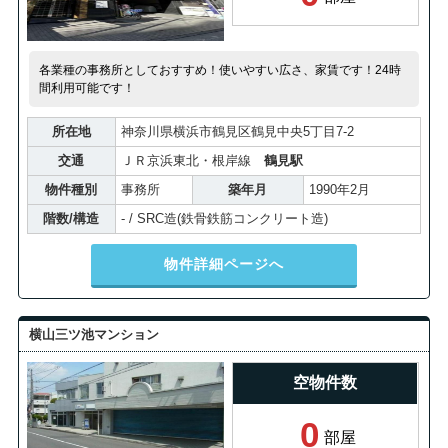
各業種の事務所としておすすめ！使いやすい広さ、家賃です！24時
間利用可能です！
所在地
神奈川県横浜市鶴見区鶴見中央5丁目7-2
交通
ＪＲ京浜東北・根岸線
鶴見駅
物件種別
事務所
築年月
1990年2月
階数/構造
- / SRC造(鉄骨鉄筋コンクリート造)
物件詳細ページへ
横山三ツ池マンション
空物件数
0
部屋