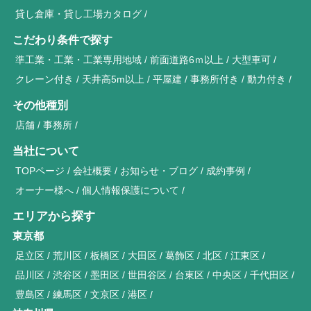
貸し倉庫・貸し工場カタログ
こだわり条件で探す
準工業・工業・工業専用地域
前面道路6ｍ以上
大型車可
クレーン付き
天井高5m以上
平屋建
事務所付き
動力付き
その他種別
店舗
事務所
当社について
TOPページ
会社概要
お知らせ・ブログ
成約事例
オーナー様へ
個人情報保護について
エリアから探す
東京都
足立区
荒川区
板橋区
大田区
葛飾区
北区
江東区
品川区
渋谷区
墨田区
世田谷区
台東区
中央区
千代田区
豊島区
練馬区
文京区
港区