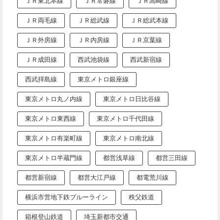
ＪＲ東北本線
ＪＲ常磐線
ＪＲ高崎線
ＪＲ両毛線
ＪＲ総武線
ＪＲ総武本線
ＪＲ外房線
ＪＲ内房線
ＪＲ京葉線
ＪＲ成田線
西武池袋線
西武新宿線
西武拝島線
東京メトロ銀座線
東京メトロ丸ノ内線
東京メトロ日比谷線
東京メトロ東西線
東京メトロ千代田線
東京メトロ有楽町線
東京メトロ南北線
東京メトロ半蔵門線
都営浅草線
都営三田線
都営新宿線
都営大江戸線
都電荒川線
横浜市営地下鉄ブルーライン
秩父鉄道
箱根登山鉄道
埼玉新都市交通