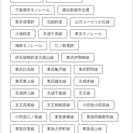
千葉都市モノレール
横浜新都市交通
新京成電鉄
北総鉄道
山万ユーカリが丘線
小湊鉄道
京成千原線
東京モノレール
湘南モノレール
江ノ島電鉄
伊豆箱根鉄道大雄山線
東武伊勢崎線
東武日光線
東武亀戸線
東武野田線
東武東上線
東武越生線
京成本線
京成押上線
京成千葉線
京王線
京王高尾線
京王相模原線
小田急小田原線
小田急江ノ島線
東急東横線
東急田園都市線
東急目黒線
東急大井町線
東急池上線