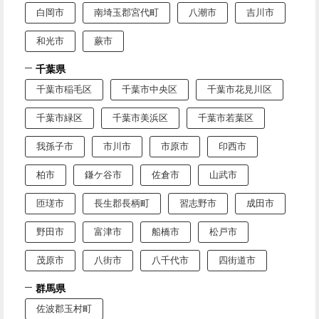
白岡市
南埼玉郡宮代町
八潮市
吉川市
和光市
蕨市
千葉県
千葉市稲毛区
千葉市中央区
千葉市花見川区
千葉市緑区
千葉市美浜区
千葉市若葉区
我孫子市
市川市
市原市
印西市
柏市
鎌ケ谷市
佐倉市
山武市
匝瑳市
長生郡長柄町
習志野市
成田市
野田市
富津市
船橋市
松戸市
茂原市
八街市
八千代市
四街道市
群馬県
佐波郡玉村町