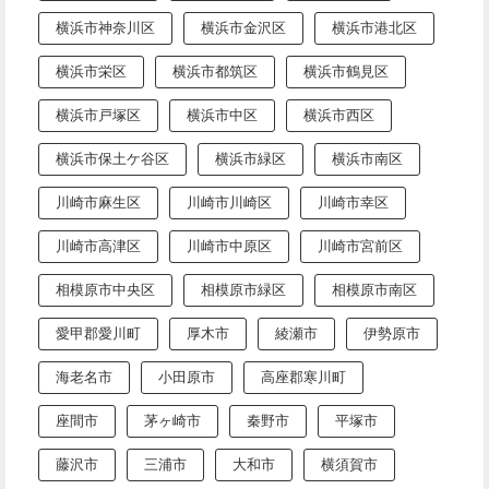
横浜市神奈川区
横浜市金沢区
横浜市港北区
横浜市栄区
横浜市都筑区
横浜市鶴見区
横浜市戸塚区
横浜市中区
横浜市西区
横浜市保土ケ谷区
横浜市緑区
横浜市南区
川崎市麻生区
川崎市川崎区
川崎市幸区
川崎市高津区
川崎市中原区
川崎市宮前区
相模原市中央区
相模原市緑区
相模原市南区
愛甲郡愛川町
厚木市
綾瀬市
伊勢原市
海老名市
小田原市
高座郡寒川町
座間市
茅ヶ崎市
秦野市
平塚市
藤沢市
三浦市
大和市
横須賀市