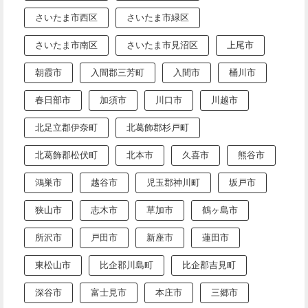
さいたま市西区
さいたま市緑区
さいたま市南区
さいたま市見沼区
上尾市
朝霞市
入間郡三芳町
入間市
桶川市
春日部市
加須市
川口市
川越市
北足立郡伊奈町
北葛飾郡杉戸町
北葛飾郡松伏町
北本市
久喜市
熊谷市
鴻巣市
越谷市
児玉郡神川町
坂戸市
狭山市
志木市
草加市
鶴ヶ島市
所沢市
戸田市
新座市
蓮田市
東松山市
比企郡川島町
比企郡吉見町
深谷市
富士見市
本庄市
三郷市