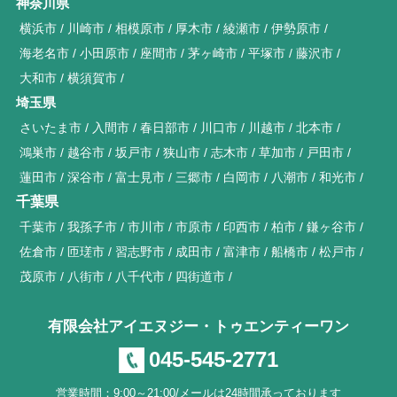
神奈川県
横浜市
川崎市
相模原市
厚木市
綾瀬市
伊勢原市
海老名市
小田原市
座間市
茅ヶ崎市
平塚市
藤沢市
大和市
横須賀市
埼玉県
さいたま市
入間市
春日部市
川口市
川越市
北本市
鴻巣市
越谷市
坂戸市
狭山市
志木市
草加市
戸田市
蓮田市
深谷市
富士見市
三郷市
白岡市
八潮市
和光市
千葉県
千葉市
我孫子市
市川市
市原市
印西市
柏市
鎌ヶ谷市
佐倉市
匝瑳市
習志野市
成田市
富津市
船橋市
松戸市
茂原市
八街市
八千代市
四街道市
有限会社アイエヌジー・トゥエンティーワン
045-545-2771
営業時間：9:00～21:00/メールは24時間承っております