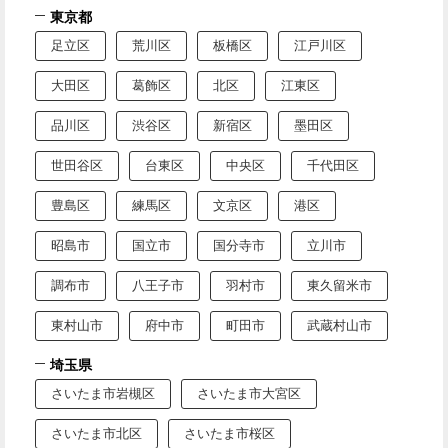
東京都
足立区
荒川区
板橋区
江戸川区
大田区
葛飾区
北区
江東区
品川区
渋谷区
新宿区
墨田区
世田谷区
台東区
中央区
千代田区
豊島区
練馬区
文京区
港区
昭島市
国立市
国分寺市
立川市
調布市
八王子市
羽村市
東久留米市
東村山市
府中市
町田市
武蔵村山市
埼玉県
さいたま市岩槻区
さいたま市大宮区
さいたま市北区
さいたま市桜区